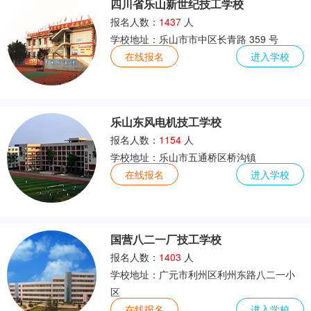
四川省乐山新世纪技工学校
公路施工与养护
建筑装潢
土木工程
报名人数：
1437
人
学校地址：乐山市市中区长青路 359 号
在线报名
进入学校
乐山东风电机技工学校
报名人数：
1154
人
学校地址：乐山市五通桥区桥沟镇
在线报名
进入学校
国营八二一厂技工学校
报名人数：
1403
人
学校地址：广元市利州区利州东路八二一小
区
在线报名
进入学校