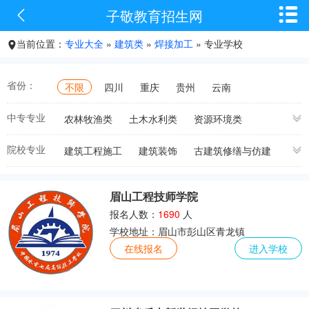


子敬教育招生网
当前位置：
专业大全
»
建筑类
»
焊接加工
» 专业学校

省份：
不限
四川
重庆
贵州
云南
中专专业
农林牧渔类
土木水利类
资源环境类
能源与新能源类
加工制造类
石油化工类
院校专业
建筑工程施工
建筑装饰
古建筑修缮与仿建
轻纺食品类
交通运输
电子信息类
工程造价
建筑设备安装
建筑表现
医药卫生类
休闲保健类
财经商贸类
建筑与工程材料
建筑工程施工
园林工程技术
旅游服务类
文化艺术类
体育与健身类
眉山工程技师学院
建筑工程技术
建筑经济管理
建设工程监理
教育类
司法服务类
公共管理与服务类
报名人数：
1690
人
建筑装饰工程技术
建筑钢结构工程技术
高铁铁路类
幼儿师范类
建筑类
汽车汽修类
学校地址：眉山市彭山区青龙镇
建筑电气工程技术
城乡规划
建设工程管理
设计类
机电机械类
厨师烹饪类
航空类
在线报名
进入学校
建筑工程施工
建筑智能化工程技术
焊接加工
计算机类
建筑测量
建筑工程管理
建筑施工
公路施工与养护
消防工程技术
建筑工程施工
高级机加工
焊接加工
建筑施工
焊接加工