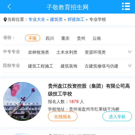


子敬教育招生网
当前位置：
专业大全
»
建筑类
»
焊接加工
» 专业学校

省份：
不限
四川
重庆
贵州
云南
中专专业
农林牧渔类
土木水利类
资源环境类
能源与新能源类
加工制造类
石油化工类
院校专业
建筑工程施工
建筑装饰
古建筑修缮与仿建
轻纺食品类
交通运输
电子信息类
工程造价
建筑设备安装
建筑表现
医药卫生类
休闲保健类
财经商贸类
建筑与工程材料
建筑工程施工
园林工程技术
旅游服务类
文化艺术类
体育与健身类
贵州盘江投资控股（集团）有限公司高
建筑工程技术
建筑经济管理
建设工程监理
教育类
司法服务类
公共管理与服务类
级技工学校
建筑装饰工程技术
建筑钢结构工程技术
高铁铁路类
幼儿师范类
建筑类
汽车汽修类
报名人数：
1879
人
建筑电气工程技术
城乡规划
建设工程管理
设计类
机电机械类
厨师烹饪类
航空类
学校地址：贵州省盘州市红果镇干沟桥
建筑工程施工
建筑智能化工程技术
焊接加工
计算机类
建筑测量
建筑工程管理
在线报名
建筑施工
进入学校
公路施工与养护
消防工程技术
建筑工程施工
高级机加工
焊接加工
建筑施工
焊接加工