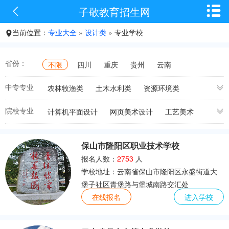


子敬教育招生网
当前位置：
专业大全
»
设计类
» 专业学校

省份：
不限
四川
重庆
贵州
云南
中专专业
农林牧渔类
土木水利类
资源环境类
能源与新能源类
加工制造类
石油化工类
院校专业
计算机平面设计
网页美术设计
工艺美术
轻纺食品类
交通运输
电子信息类
美术绘画
美术设计与制作
商品画制作与经营
医药卫生类
休闲保健类
财经商贸类
服装设计与工艺
皮革制品造型设计
民族美术
旅游服务类
文化艺术类
体育与健身类
保山市隆阳区职业技术学校
建筑设计
广告设计与制作
环境艺术设计
教育类
司法服务类
公共管理与服务类
报名人数：
2753
人
建筑室内设计
美术
美术绘画
高铁铁路类
幼儿师范类
建筑类
汽车汽修类
学校地址：云南省保山市隆阳区永盛街道大
工艺美术品设计
视觉传播设计与制作
设计类
机电机械类
厨师烹饪类
航空类
堡子社区青堡路与堡城南路交汇处
服装设计与工艺
陶瓷设计与工艺
计算机类
在线报名
进入学校
首饰设计与工艺
模具设计
工业设计
室内设计技术
室内设计
室内设计
模具设计
平面设计
模具设计
室内装潢设计