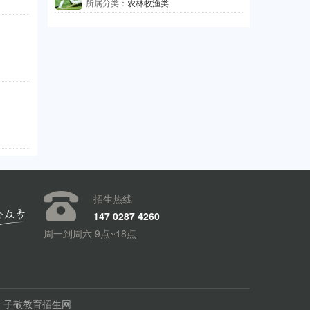
所属分类：
农林牧渔类

招生热线
147 0287 4260
周一到周六 9点~18点
030 子敬教育招生网