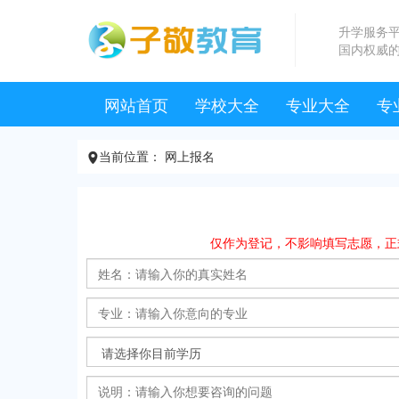
升学服务
国内权威
网站首页
学校大全
专业大全
专
卫生
高铁
航空
幼师
汽修
计算
设计
会计
机械
旅游
建筑
厨师
当前位置： 网上报名

仅作为登记，不影响填写志愿，正