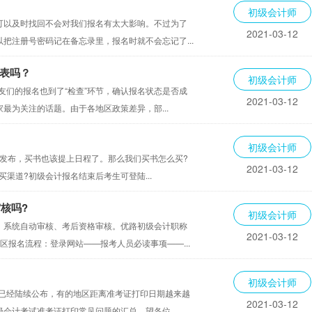
初级会计师
可以及时找回不会对我们报名有太大影响。不过为了
2021-03-12
把注册号密码记在备忘录里，报名时就不会忘记了...
表吗？
初级会计师
友们的报名也到了“检查”环节，确认报名状态是否成
2021-03-12
最为关注的话题。由于各地区政策差异，部...
初级会计师
份发布，买书也该提上日程了。那么我们买书怎么买?
2021-03-12
买渠道?初级会计报名结束后考生可登陆...
核吗?
初级会计师
、系统自动审核、考后资格审核。优路初级会计职称
2021-03-12
区报名流程：登录网站——报考人员必读事项——...
初级会计师
期已经陆续公布，有的地区距离准考证打印日期越来越
2021-03-12
会计考试准考证打印常见问题的汇总，望各位...