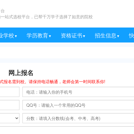
平台
的一站式选校平台，已帮千万学子选择了如意的院校
业学校
学历教育
资格证书
招生信息
▼
▼
▼
▼
学校
铁路学校
学校
学校
学校
机学校
学校
学校
学校
学校
学校
学校
成人高考
自考学校
网络教育
电大学校
医学类
工程类
教师类
消防类
财经类
中专招生
大专招生
学历招生
五年制大专招生
网上报名
式报名需到校。请保持电话畅通，老师会第一时间联系你!